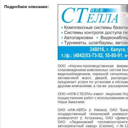
Подробное описание:
ООО «Научно-производственная фирма
сопровождением комплексных систем без
видеонаблюдением, охранной сигнализац
автоматикой ворот, дверей, распред
предлагает услуги по установке и обслу
другими компаниями, а так же расширени
ООО «НПФ СТЕЛЛА» имеет лицензию Упра
осуществление работ с использованием с
Наши Заказчики:
ОАО «ИЖ-АВТО» (г. Ижевск), ОАО "Балак
государственный технический универси
университет (г. Астрахань), ОАО «Димитр
ОАО «Людиновский тепловозостроит
автоагрегатный завод» (Скопин), «№1