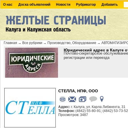
О нас
Доска объявлений
Новости
Рубрикатор
Добавить
Главная
→
Все рубрики
→
Производство, Оборудование
→
АВТОМАТИЗИР
Юридический адрес в Калуге о
Почтово-секретарское обслуживание
регистрации или переезда
СТЕЛЛА, НПФ, ООО
Адрес:
г. Калуга, ул. Карла Либкнехта, 31
Телефон:
(4842) 55-80-91; (4842) 53-73-52
Просмотров: 3487