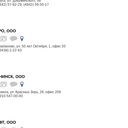
луга, ул. Дзержинского, 58
842) 57-82-29; (4942) 59-50-17
РО, ООО
алабаново, ул. 50 лет Октября, 1, офис 55
8438) 2-22-43
НИНСК, ООО
бнинск, ул. Красных Зорь, 26, офис 209
910-547-00-00
ФТ, ООО