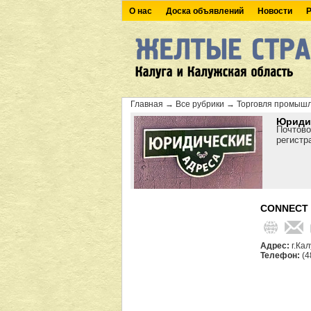
О нас
Доска объявлений
Новости
Р
Главная
→
Все рубрики
→
Торговля промыш
Юридич
Почтово
регистр
CONNECT
Адрес:
г.Кал
Телефон:
(4