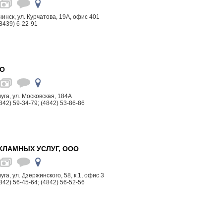
бнинск, ул. Курчатова, 19А, офис 401
8439) 6-22-91
ОО
луга, ул. Московская, 184А
842) 59-34-79; (4842) 53-86-86
КЛАМНЫХ УСЛУГ, ООО
луга, ул. Дзержинского, 58, к.1, офис 3
842) 56-45-64; (4842) 56-52-56