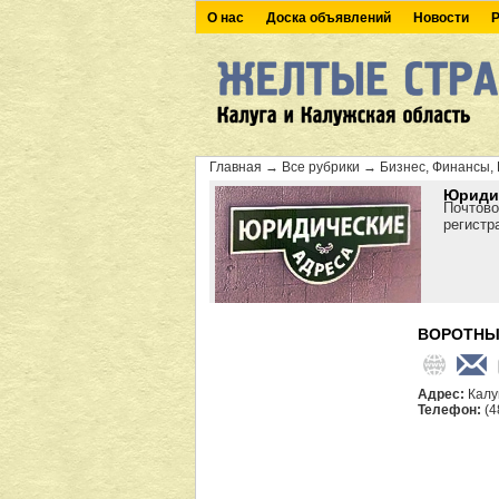
О нас
Доска объявлений
Новости
Р
Главная
→
Все рубрики
→
Бизнес, Финансы, 
Юридич
Почтово
регистр
ВОРОТНЫ
Адрес:
Калу
Телефон:
(4